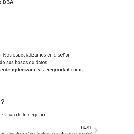
o DBA
.
o. Nos especializamos en diseñar
 de sus bases de datos.
iento optimizado
y la
seguridad
como
s?
erativa de tu negocio.
NEXT
a en hospitales: ¿Cómo la inteligencia artificial puede aliviarla?