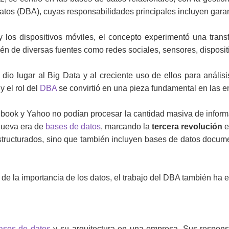
datos (DBA), cuyas responsabilidades principales incluyen garan
 los dispositivos móviles, el concepto experimentó una transf
n de diversas fuentes como redes sociales, sensores, dispositiv
dio lugar al Big Data y al creciente uso de ellos para análi
y el rol del
DBA
se convirtió en una pieza fundamental en las 
ok y Yahoo no podían procesar la cantidad masiva de inform
 nueva era de
bases de datos
, marcando la
tercera revolución
e
ructurados, sino que también incluyen bases de datos document
e la importancia de los datos, el trabajo del DBA también ha 
ases de datos
y su arquitectura en una empresa. Sus respons