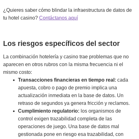
¿Quieres saber cómo blindar la infraestructura de datos de
tu hotel casino?
Contáctanos aquí
Los riesgos específicos del sector
La combinación hotelería y casino trae problemas que no
aparecen en otros rubros con la misma frecuencia ni el
mismo costo:
Transacciones financieras en tiempo real:
cada
apuesta, cobro o pago de premio implica una
actualización inmediata en la base de datos. Un
retraso de segundos ya genera fricción y reclamos.
Cumplimiento regulatorio:
los organismos de
control exigen trazabilidad completa de las
operaciones de juego. Una base de datos mal
gestionada pone en riesgo esa trazabilidad, con