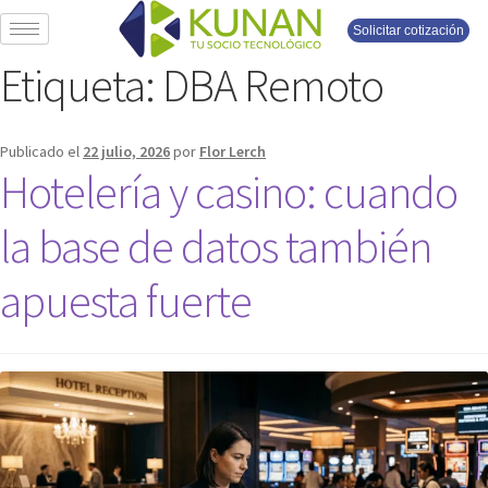
Solicitar cotización
Etiqueta:
DBA Remoto
Publicado el
22 julio, 2026
por
Flor Lerch
Hotelería y casino: cuando
la base de datos también
apuesta fuerte