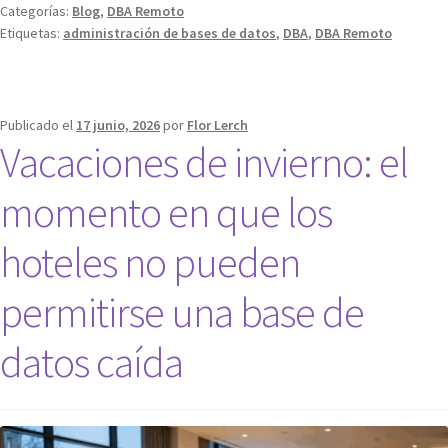
Categorías:
Blog
,
DBA Remoto
Etiquetas:
administración de bases de datos
,
DBA
,
DBA Remoto
Publicado el
17 junio, 2026
por
Flor Lerch
Vacaciones de invierno: el
momento en que los
hoteles no pueden
permitirse una base de
datos caída