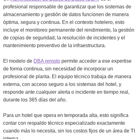
profesional responsable de garantizar que los sistemas de
almacenamiento y gestión de datos funcionen de manera
óptima, segura y continua. En el contexto hotelero, esto
incluye el monitoreo permanente del rendimiento, la gestión
de copias de seguridad, la resolución de incidentes y el
mantenimiento preventivo de la infraestructura.
El modelo de
DBA remoto
permite acceder a ese expertise
de forma continua, sin necesidad de incorporar un
profesional de planta. El equipo técnico trabaja de manera
externa, con acceso seguro a los sistemas del hotel, y
responde ante cualquier alerta o incidente en tiempo real,
durante los 365 días del año.
Para un hotel que opera en temporada alta, esto significa
contar con respaldo técnico especializado exactamente
cuando más lo necesita, sin los costos fijos de un área de TI
interna.