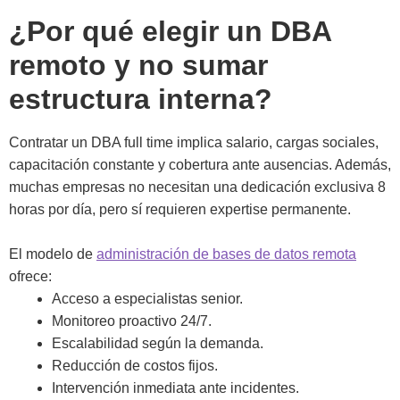
¿Por qué elegir un DBA
remoto y no sumar
estructura interna?
Contratar un DBA full time implica salario, cargas sociales,
capacitación constante y cobertura ante ausencias. Además,
muchas empresas no necesitan una dedicación exclusiva 8
horas por día, pero sí requieren expertise permanente.
El modelo de
administración de bases de datos remota
ofrece:
Acceso a especialistas senior.
Monitoreo proactivo 24/7.
Escalabilidad según la demanda.
Reducción de costos fijos.
Intervención inmediata ante incidentes.