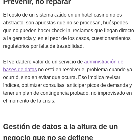
Prevenir, no reparar
El costo de un sistema caído en un hotel casino no es
abstracto: son apuestas que no se procesan, huéspedes
que no pueden hacer check-in, reclamos que llegan directo
a la gerencia y, en el peor de los casos, cuestionamientos
regulatorios por falta de trazabilidad.
El verdadero valor de un servicio de
administración de
bases de datos
no está en resolver el problema cuando ya
ocurrió, sino en evitar que ocurra. Eso implica revisar
índices, optimizar consultas, anticipar picos de demanda y
tener un plan de contingencia probado, no improvisado en
el momento de la crisis.
Gestión de datos a la altura de un
negocio que no se detiene