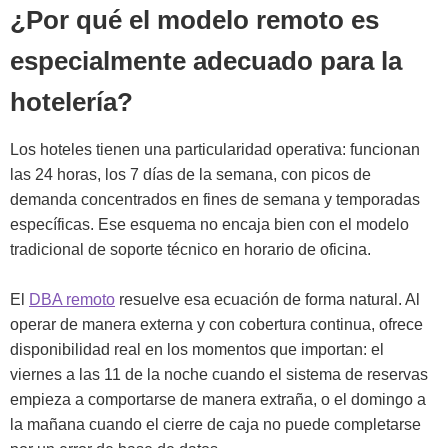
¿Por qué el modelo remoto es
especialmente adecuado para la
hotelería?
Los hoteles tienen una particularidad operativa: funcionan
las 24 horas, los 7 días de la semana, con picos de
demanda concentrados en fines de semana y temporadas
específicas. Ese esquema no encaja bien con el modelo
tradicional de soporte técnico en horario de oficina.
El
DBA remoto
resuelve esa ecuación de forma natural. Al
operar de manera externa y con cobertura continua, ofrece
disponibilidad real en los momentos que importan: el
viernes a las 11 de la noche cuando el sistema de reservas
empieza a comportarse de manera extraña, o el domingo a
la mañana cuando el cierre de caja no puede completarse